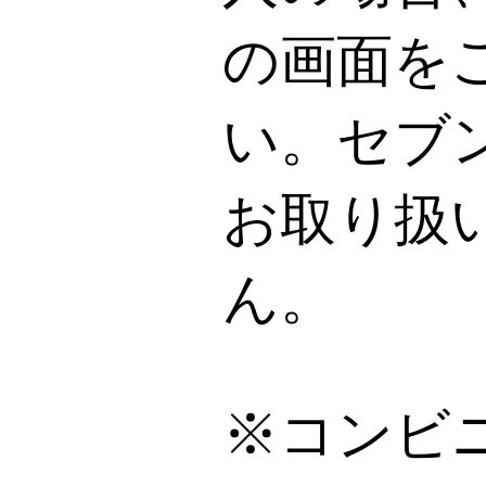
の画面を
い。セブ
お取り扱
ん。
※コンビ