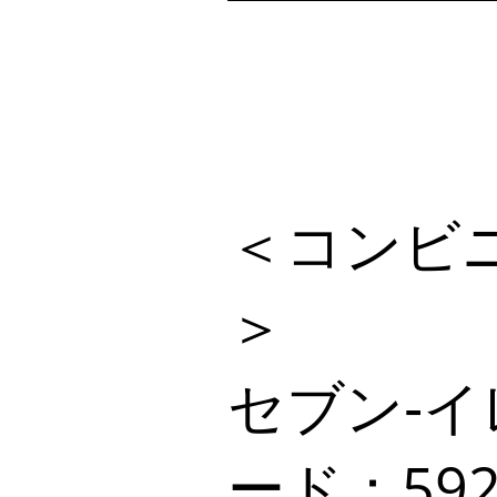
＜コンビ
＞
セブン‐イ
ード：592