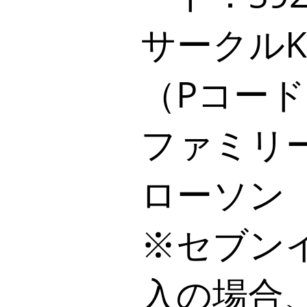
サークル
（Pコード：
ファミリ
ローソン
※セブン
入の場合