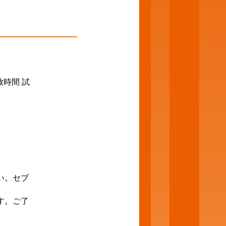
放時間
試
い。セブ
す。ご了