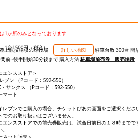
は1か所のみとなっております
 1台1500円（税込）
陸上競技場横の球技場
詳しい地図
駐車台数
300台
開
時間前~後半開始30分後まで
購入方法
駐車場前売券 販売場所
ニエンスストア＞
レブン （Pコード：592-550）
・サンクス （Pコード：592-550）
ーマート
イレブンでご購入の場合、チケットぴあの画面をご選択くださ
トでのお取り扱いはございません。
ニエンスストアでの前売券販売は、試合日前日の１８時までで
い。
ーネット販売＞