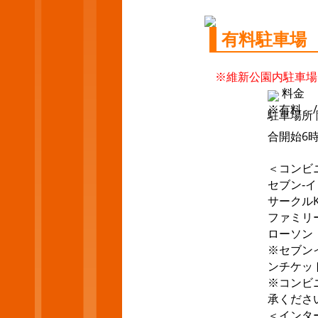
有料駐車場
※維新公園内駐車場
料金
※有料 /
駐車場所
合開始6
＜コンビ
セブン‐イ
サークルK
ファミリ
ローソン
※セブン
ンチケッ
※コンビ
承くださ
＜インタ