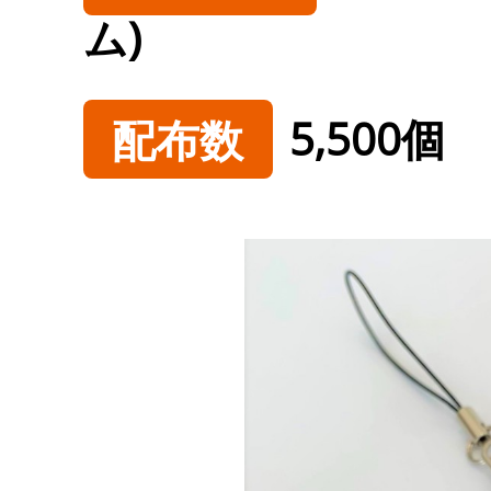
ム)
配布数
5,500個