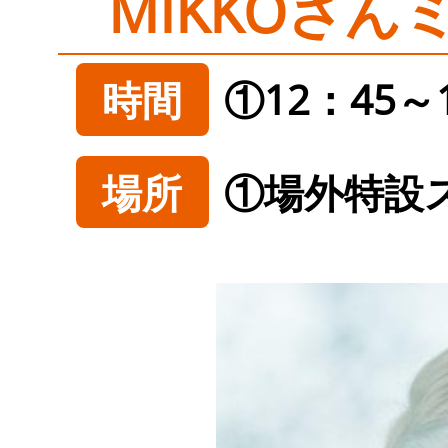
MIKKOさんミ
時間
①12：45
場所
①場外特設